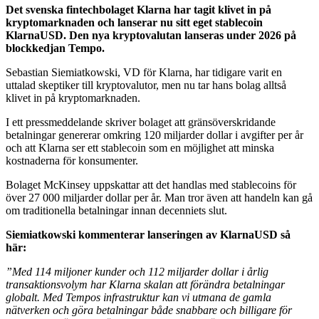
Det svenska fintechbolaget Klarna har tagit klivet in på
kryptomarknaden och lanserar nu sitt eget stablecoin
KlarnaUSD. Den nya kryptovalutan lanseras under 2026 på
blockkedjan Tempo.
Sebastian Siemiatkowski, VD för Klarna, har tidigare varit en
uttalad skeptiker till kryptovalutor, men nu tar hans bolag alltså
klivet in på kryptomarknaden.
I ett pressmeddelande skriver bolaget att gränsöverskridande
betalningar genererar omkring 120 miljarder dollar i avgifter per år
och att Klarna ser ett stablecoin som en möjlighet att minska
kostnaderna för konsumenter.
Bolaget McKinsey uppskattar att det handlas med stablecoins för
över 27 000 miljarder dollar per år. Man tror även att handeln kan gå
om traditionella betalningar innan decenniets slut.
Siemiatkowski kommenterar lanseringen av KlarnaUSD så
här:
”Med 114 miljoner kunder och 112 miljarder dollar i årlig
transaktionsvolym har Klarna skalan att förändra betalningar
globalt. Med Tempos infrastruktur kan vi utmana de gamla
nätverken och göra betalningar både snabbare och billigare för