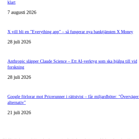
klart
7 augusti 2026
X vill bli en ”Everything app” – så fungerar nya banktjänsten X Money
28 juli 2026
Anthropic släpper Claude Science – Ett AI-verktyg som ska hjälpa till vid
forskning
28 juli 2026
Google förlorar mot Pricerunner i rättstvist – får miljardböter: ”Överväger
alternativ”
21 juli 2026
Digitalare.se