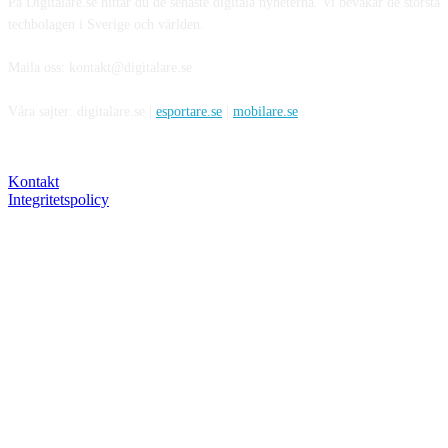
På Digitalare.se hittar du de senaste digitala nyheterna. Vi bevakar de största
techbolagen i Sverige och världen.
Maila oss: kontakt@digitalare.se
Våra sajter: digitalare.se |
esportare.se
|
mobilare.se
Kontakt
Integritetspolicy