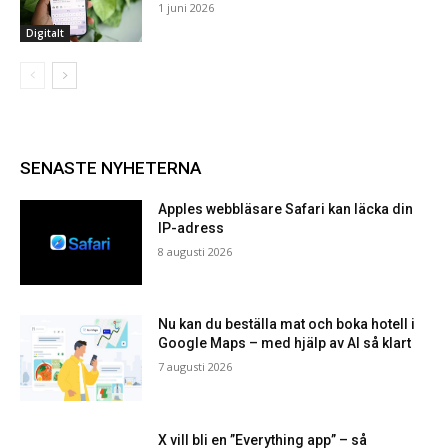
1 juni 2026
Digitalt
SENASTE NYHETERNA
Apples webbläsare Safari kan läcka din
IP-adress
8 augusti 2026
Nu kan du beställa mat och boka hotell i
Google Maps – med hjälp av AI så klart
7 augusti 2026
X vill bli en ”Everything app” – så