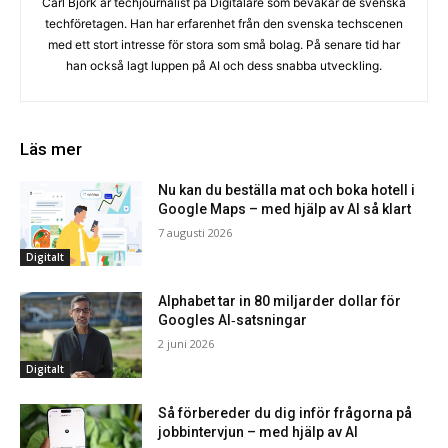
Carl Björk är techjournalist på Digitalare som bevakar de svenska
techföretagen. Han har erfarenhet från den svenska techscenen
med ett stort intresse för stora som små bolag. På senare tid har
han också lagt luppen på AI och dess snabba utveckling.
Läs mer
Nu kan du beställa mat och boka hotell i
Google Maps – med hjälp av AI så klart
7 augusti 2026
Digitalt
Alphabet tar in 80 miljarder dollar för
Googles AI‑satsningar
2 juni 2026
Digitalt
Så förbereder du dig inför frågorna på
jobbintervjun – med hjälp av AI