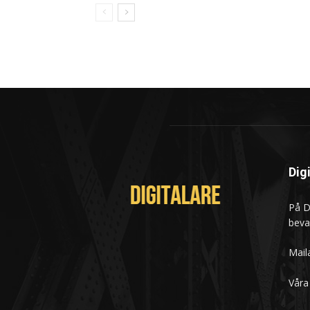
Dig
På Di
beva
Mail
Våra 