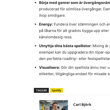
Börja med genrer som är övergångsvänl
producerad för sömlösa övergångar. Dan
ihop smidigare.
Energy:
Fundera över stämningen och ener
på låtarna för att gradvis bygga upp ell
känslomässig resa.
Utnyttja dina bästa spellistor:
Mixing är 
exempel kan du uppgradera din löpar-spel
den perfekta roadtrip- eller festspellistan
Visualisera:
Gör din spellista ännu mer 
etiketter, tillgängliga endast för mixade sp
TAGGAR
Spotify
Carl Björk