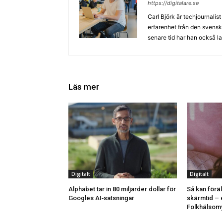
https://digitalare.se
Carl Björk är techjournali
erfarenhet från den svensk
senare tid har han också l
Läs mer
Digitalt
Digitalt
Alphabet tar in 80 miljarder dollar för
Så kan förä
Googles AI‑satsningar
skärmtid – e
Folkhälsom