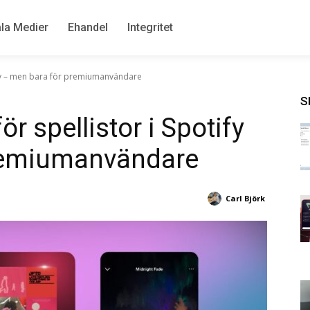
la Medier
Ehandel
Integritet
tify – men bara för premiumanvändare
S
ör spellistor i Spotify
remiumanvändare
Carl Björk