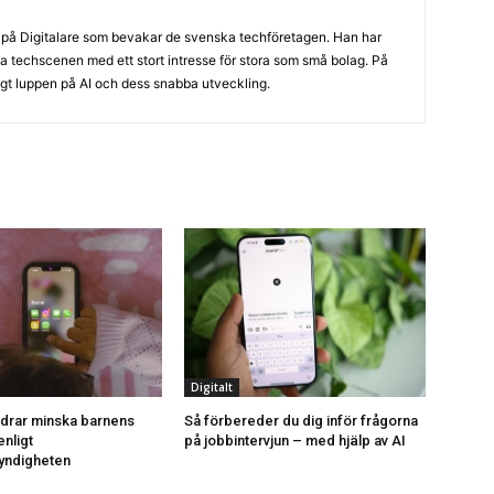
st på Digitalare som bevakar de svenska techföretagen. Han har
a techscenen med ett stort intresse för stora som små bolag. På
agt luppen på AI och dess snabba utveckling.
Digitalt
ldrar minska barnens
Så förbereder du dig inför frågorna
nligt
på jobbintervjun – med hjälp av AI
yndigheten