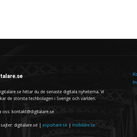
K
italare.se
In
gitalare.se hittar du de senaste digitala nyheterna. Vi
kar de största techbolagen i Sverige och världen.
a oss: kontakt@digitalare.se
sajter: digitalare.se |
esportare.se
|
mobilare.se