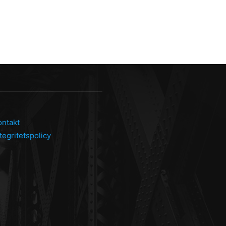
ontakt
tegritetspolicy