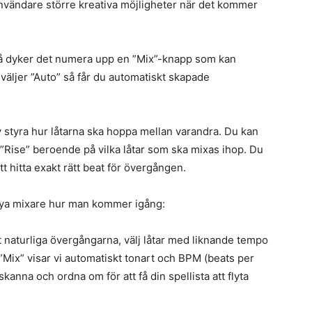
ändare större kreativa möjligheter när det kommer
 så dyker det numera upp en ”Mix”-knapp som kan
äljer ”Auto” så får du automatiskt skapade
lv styra hur låtarna ska hoppa mellan varandra. Du kan
r ”Rise” beroende på vilka låtar som ska mixas ihop. Du
t hitta exakt rätt beat för övergången.
ya mixare hur man kommer igång:
 naturliga övergångarna, välj låtar med liknande tempo
”Mix” visar vi automatiskt tonart och BPM (beats per
 skanna och ordna om för att få din spellista att flyta