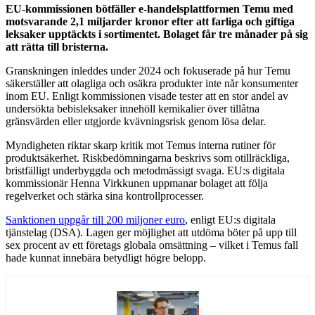
EU-kommissionen bötfäller e‑handelsplattformen Temu med
motsvarande 2,1 miljarder kronor efter att farliga och giftiga
leksaker upptäckts i sortimentet. Bolaget får tre månader på sig
att rätta till bristerna.
Granskningen inleddes under 2024 och fokuserade på hur Temu
säkerställer att olagliga och osäkra produkter inte når konsumenter
inom EU. Enligt kommissionen visade tester att en stor andel av
undersökta bebisleksaker innehöll kemikalier över tillåtna
gränsvärden eller utgjorde kvävningsrisk genom lösa delar.
Myndigheten riktar skarp kritik mot Temus interna rutiner för
produktsäkerhet. Riskbedömningarna beskrivs som otillräckliga,
bristfälligt underbyggda och metodmässigt svaga. EU:s digitala
kommissionär Henna Virkkunen uppmanar bolaget att följa
regelverket och stärka sina kontrollprocesser.
Sanktionen uppgår till 200 miljoner euro
, enligt EU:s digitala
tjänstelag (DSA). Lagen ger möjlighet att utdöma böter på upp till
sex procent av ett företags globala omsättning – vilket i Temus fall
hade kunnat innebära betydligt högre belopp.