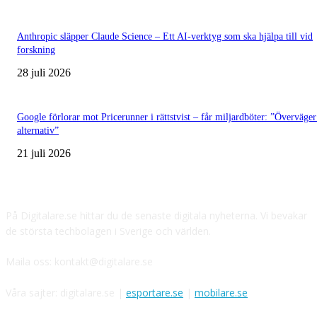
Anthropic släpper Claude Science – Ett AI-verktyg som ska hjälpa till vid
forskning
28 juli 2026
Google förlorar mot Pricerunner i rättstvist – får miljardböter: ”Överväger
alternativ”
21 juli 2026
Digitalare.se
På Digitalare.se hittar du de senaste digitala nyheterna. Vi bevakar
de största techbolagen i Sverige och världen.
Maila oss: kontakt@digitalare.se
Våra sajter: digitalare.se |
esportare.se
|
mobilare.se