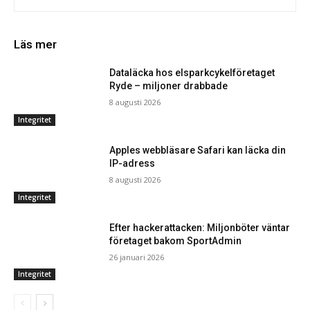
Läs mer
Dataläcka hos elsparkcykelföretaget
Ryde – miljoner drabbade
8 augusti 2026
Integritet
Apples webbläsare Safari kan läcka din
IP-adress
8 augusti 2026
Integritet
Efter hackerattacken: Miljonböter väntar
företaget bakom SportAdmin
26 januari 2026
Integritet